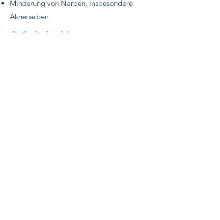
Minderung von Narben, insbesondere
Aknenarben
Q‑Switched‑Laser
Entfernung von Tättowierungen
Behandlung von pigmentierten
Hautveränderungen (z. B. Altersflecken,
Sommersprossen)
Therapie von Lentigines und anderen
oberflächlichen Pigmentstörungen
Ulthera – Hautstraffung ohne
OP
Straffung von Gesicht, Hals und Dekolleté
Hebung von Augenbrauen und
Wangenpartie
Verbesserung der Hautkonturen und
Elastizität