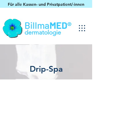
Für alle Kassen- und Privatpatient/-innen
Billma
MED®
dermatologie
Drip-Spa
Bald verfügbar – bleiben
Sie gespannt