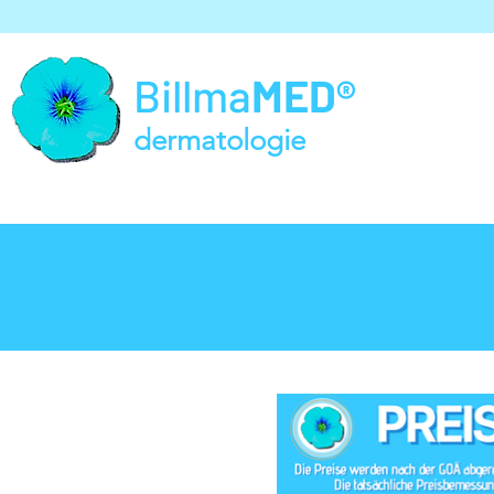
Billma
MED®
dermatologie