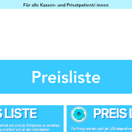
Für alle Kassen- und Privatpatient/-innen
Über BillmaMED
Spektrum
Standorte
Preisliste